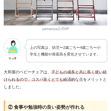
yamatoya公式HP
上の写真は、幼児〜2歳ごろ〜4歳ごろ〜小
学生と機能や座面高を変化させています。
りっす
大和屋のベビーチェアは、
子どもの成長と共に長く使い続
けられるので、コスパ良くとても経済的
な点をメリットと
しました。
② 食事や勉強時の良い姿勢が作れる