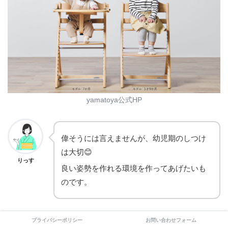
yamatoya公式HP
偉そうには言えませんが、幼児期のしつけ
は大切😊
りっす
良い姿勢を作れる環境を作ってあげたいも
のです。
大和屋のベビーチェアは高さを可変できるので、子どもの
プライバシーポリシー
お問い合わせフォーム