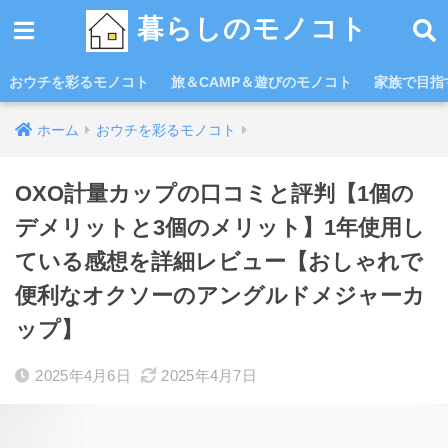
暮らしのモノコト
おウチを彩るモノコト
旅＆CAMP＆遊びのモノコト
家族で目指す
ホーム
おウチを彩るモノコト
OXO計量カップの口コミと評判【1個の
デメリットと3個のメリット】1年使用し
ている感想を詳細レビュー【おしゃれで
便利なオクソーのアングルドメジャーカ
ップ】
2025年4月6日
2025年4月7日