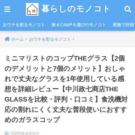
暮らしのモノコト
おウチを彩るモノコト
旅＆CAMP＆遊びのモノコト
家族で目指す
ホーム
おウチを彩るモノコト
ミニマリストのコップTHEグラス【2個
のデメリットと7個のメリット】おしゃ
れで丈夫なグラスを1年使用している感
想を詳細レビュー【中川政七商店THE
GLASSを比較・評判・口コミ】食洗機対
応の割れにくく丈夫な普段使いにおすす
めのガラスコップ
2025年4月9日