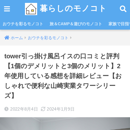
暮らしのモノコト
おウチを彩るモノコト
旅＆CAMP＆遊びのモノコト
家族で目指す
ホーム
おウチを彩るモノコト
tower引っ掛け風呂イスの口コミと評判
【1個のデメリットと3個のメリット】2
年使用している感想を詳細レビュー【お
しゃれで便利な山崎実業タワーシリー
ズ】
2022年8月4日
2024年1月9日