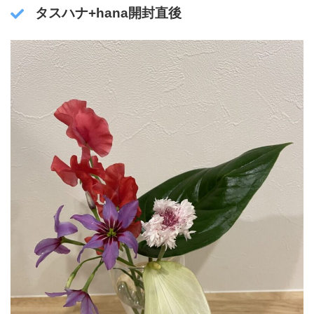
タスハナ+hana
開封直後