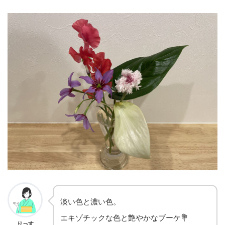
淡い色と濃い色。
エキゾチックな色と艶やかなブーケ💐
りっす