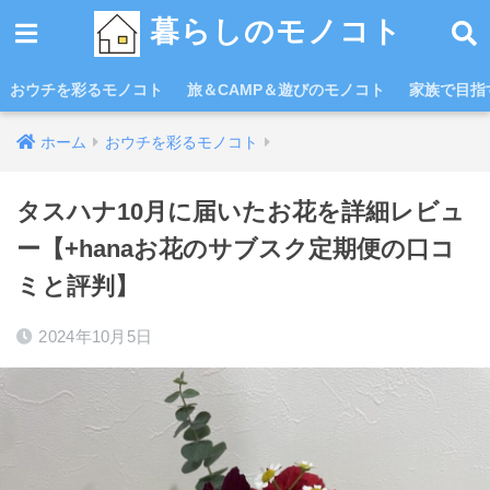
暮らしのモノコト
おウチを彩るモノコト
旅＆CAMP＆遊びのモノコト
家族で目指す
ホーム
おウチを彩るモノコト
タスハナ10月に届いたお花を詳細レビュ
ー【+hanaお花のサブスク定期便の口コ
ミと評判】
2024年10月5日