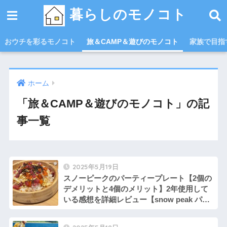
暮らしのモノコト
おウチを彩るモノコト
旅＆CAMP＆遊びのモノコト
家族で目指す
ホーム
「旅＆CAMP＆遊びのモノコト」の記
事一覧
2025年5月19日
スノーピークのパーティープレート【2個の
デメリットと4個のメリット】2年使用して
いる感想を詳細レビュー【snow peak パー
ティプレートCS-330を比較・評判・口コ
ミ】パーティー料理に最適な大皿セット