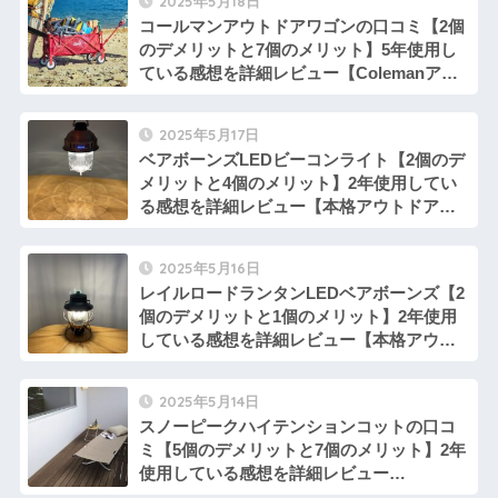
2025年5月18日
コールマンアウトドアワゴンの口コミ【2個
のデメリットと7個のメリット】5年使用し
ている感想を詳細レビュー【Colemanアウ
トドアワゴンメッシュを比較・評判・口コ
ミ】
2025年5月17日
ベアボーンズLEDビーコンライト【2個のデ
メリットと4個のメリット】2年使用してい
る感想を詳細レビュー【本格アウトドアブ
ランドBarebonesLivingのおしゃれランタ
ン】キャンプ初心者におすすめ充電式LED
2025年5月16日
ランタン
レイルロードランタンLEDベアボーンズ【2
個のデメリットと1個のメリット】2年使用
している感想を詳細レビュー【本格アウト
ドアブランドBarebones Livingのおしゃれ
ランタン】雰囲気作りにぴったりのおすす
2025年5月14日
め充電式ランタン
スノーピークハイテンションコットの口コ
ミ【5個のデメリットと7個のメリット】2年
使用している感想を詳細レビュー
【snowpeakコットハイテンションを比較・