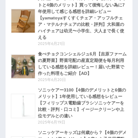
トと4個のメリット】買って後悔しない為に7
年使用して感じる感想を詳細レビュー
【yamatoyaすくすくチェア・アッフルチェ
ア・マテルナチェアの比較・評判】大和屋の
ハイチェアは幼児〜小学生、大人まで長く使
える
2025年6月21日
食べチョクコンシェルジュ6月【吉原ファーム
の夏野菜】野菜宅配の産直定期便を毎月利用
している感想を詳細レビュー！届いた野菜で
作った料理もご紹介【AD】
2025年6月20日
ソニッケアー3100【4個のデメリットと6個の
メリット】1年使用している感想をレビュー
【フィリップス電動歯ブラシソニッケアーを
比較・評判・口コミ】イージークリーンや上
位モデルとの違い
2025年6月19日
ソニッケアーキッズは何歳から？【4個のデメ