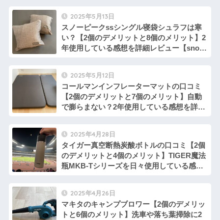
評判】やみつきになる浮遊感
2025年5月13日
スノーピークssシングル寝袋シュラフは寒
い？【2個のデメリットと8個のメリット】2
年使用している感想を詳細レビュー【snow
peak寝袋を比較・評判・口コミ】3シーズン
使えて、洗濯できるコスパ最高のエントリ
2025年5月12日
ーモデル
コールマンインフレーターマットの口コミ
【2個のデメリットと7個のメリット】自動
で膨らまない？2年使用している感想を詳細
レビュー【Colemanキャンプマットを比
較・評判】キャンパーインフレーターマッ
2025年4月28日
トハイピーク
タイガー真空断熱炭酸ボトルの口コミ【2個
のデメリットと4個のメリット】TIGER魔法
瓶MKB-Tシリーズを日々使用している感想
を詳細レビュー【ビールを持ち運べる水筒
グラウラー】
2025年4月26日
マキタのキャンプブロワー【2個のデメリッ
トと6個のメリット】洗車や落ち葉掃除に2