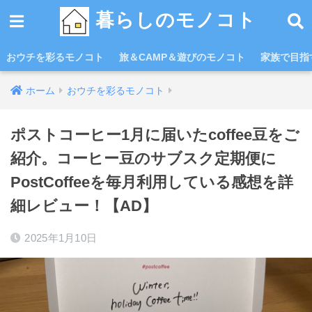
暮らしのモノコト
おウチを彩るモノコト
旅＆CAMP＆遊びのモノコト
家族で目指す
ホーム
おウチを彩るモノコト
ポストコーヒー1月に届いたcoffee豆をご
紹介。コーヒー豆のサブスク定期便に
PostCoffeeを毎月利用している感想を詳
細レビュー！【AD】
2025年1月10日